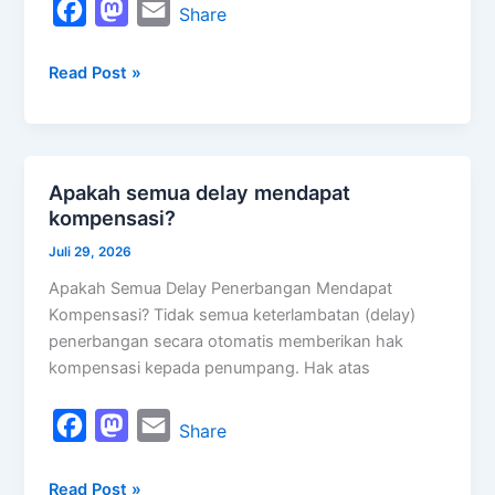
F
M
E
Share
a
a
m
Read Post »
c
s
a
e
t
i
b
o
l
o
d
Apakah semua delay mendapat
Apakah
o
o
kompensasi?
semua
k
n
delay
Juli 29, 2026
mendapat
Apakah Semua Delay Penerbangan Mendapat
kompensasi?
Kompensasi? Tidak semua keterlambatan (delay)
penerbangan secara otomatis memberikan hak
kompensasi kepada penumpang. Hak atas
F
M
E
Share
a
a
m
Read Post »
c
s
a