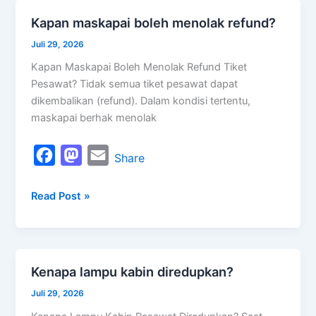
o
d
Kapan maskapai boleh menolak refund?
Kapan
o
o
maskapai
Juli 29, 2026
k
n
boleh
Kapan Maskapai Boleh Menolak Refund Tiket
menolak
Pesawat? Tidak semua tiket pesawat dapat
refund?
dikembalikan (refund). Dalam kondisi tertentu,
maskapai berhak menolak
F
M
E
Share
a
a
m
Read Post »
c
s
a
e
t
i
b
o
l
o
d
Kenapa lampu kabin diredupkan?
Kenapa
o
o
lampu
Juli 29, 2026
k
n
kabin