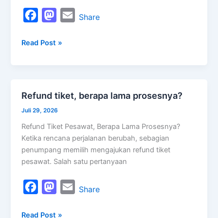
gate?
F
M
E
Share
a
a
m
Read Post »
c
s
a
e
t
i
b
o
l
o
d
Refund tiket, berapa lama prosesnya?
Refund
o
o
tiket,
Juli 29, 2026
k
n
berapa
Refund Tiket Pesawat, Berapa Lama Prosesnya?
lama
Ketika rencana perjalanan berubah, sebagian
prosesnya?
penumpang memilih mengajukan refund tiket
pesawat. Salah satu pertanyaan
F
M
E
Share
a
a
m
Read Post »
c
s
a