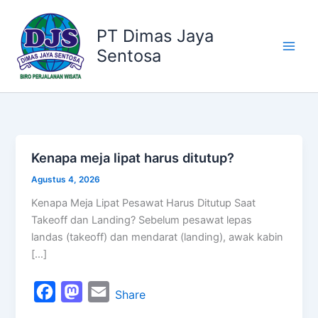
Kategori
Lewati
ke
PT Dimas Jaya
konten
Sentosa
Kenapa meja lipat harus ditutup?
Kenapa
meja
Agustus 4, 2026
lipat
Kenapa Meja Lipat Pesawat Harus Ditutup Saat
harus
Takeoff dan Landing? Sebelum pesawat lepas
ditutup?
landas (takeoff) dan mendarat (landing), awak kabin
[…]
F
M
E
Share
a
a
m