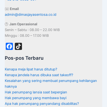
✉️
Email
admin@dimasjayasentosa.co.id
🕒
Jam Operasional
Senin – Sabtu : 08.00 – 22.00 WIB
Minggu : 08.00 – 17.00 WIB
F
T
a
i
Pos-pos Terbaru
c
k
e
T
Kenapa meja lipat harus ditutup?
b
o
Kenapa jendela harus dibuka saat takeoff?
Kesalahan yang sering membuat penumpang kehilangan
o
k
haknya
o
Hak penumpang lansia saat bepergian
k
Hak penumpang yang membawa bayi
Apa hak penumpang penyandang disabilitas?