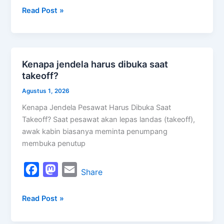
Read Post »
c
s
a
e
t
i
b
o
l
o
d
Kenapa jendela harus dibuka saat
Kenapa
o
o
takeoff?
jendela
k
n
harus
Agustus 1, 2026
dibuka
Kenapa Jendela Pesawat Harus Dibuka Saat
saat
Takeoff? Saat pesawat akan lepas landas (takeoff),
takeoff?
awak kabin biasanya meminta penumpang
membuka penutup
F
M
E
Share
a
a
m
Read Post »
c
s
a
e
t
i