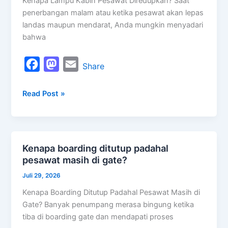
Kenapa Lampu Kabin Pesawat Diredupkan? Saat
diredupkan?
penerbangan malam atau ketika pesawat akan lepas
landas maupun mendarat, Anda mungkin menyadari
bahwa
F
M
E
Share
a
a
m
Read Post »
c
s
a
e
t
i
b
o
l
o
d
Kenapa boarding ditutup padahal
Kenapa
o
o
pesawat masih di gate?
boarding
k
n
ditutup
Juli 29, 2026
padahal
Kenapa Boarding Ditutup Padahal Pesawat Masih di
pesawat
Gate? Banyak penumpang merasa bingung ketika
masih
tiba di boarding gate dan mendapati proses
di