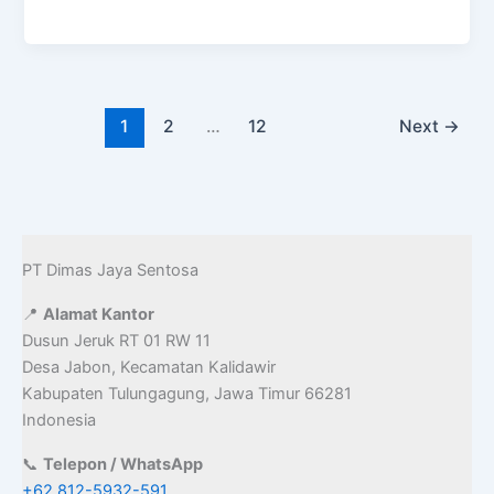
e
t
i
b
o
l
o
d
1
2
…
12
Next
→
o
o
k
n
PT Dimas Jaya Sentosa
📍
Alamat Kantor
Dusun Jeruk RT 01 RW 11
Desa Jabon, Kecamatan Kalidawir
Kabupaten Tulungagung, Jawa Timur 66281
Indonesia
📞
Telepon / WhatsApp
+62 812-5932-591