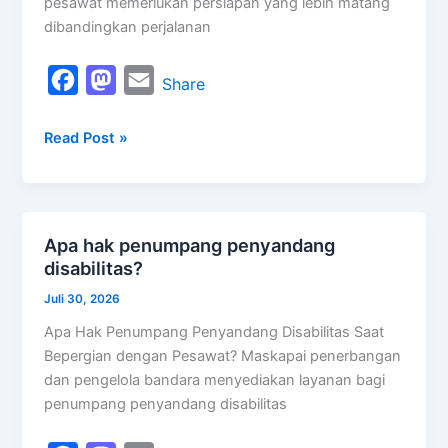
pesawat memerlukan persiapan yang lebih matang
dibandingkan perjalanan
F
M
E
Share
a
a
m
Read Post »
c
s
a
e
t
i
b
o
l
o
d
Apa hak penumpang penyandang
Apa
o
o
disabilitas?
hak
k
n
penumpang
Juli 30, 2026
penyandang
Apa Hak Penumpang Penyandang Disabilitas Saat
disabilitas?
Bepergian dengan Pesawat? Maskapai penerbangan
dan pengelola bandara menyediakan layanan bagi
penumpang penyandang disabilitas