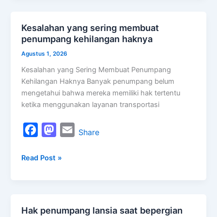
b
o
l
o
d
Kesalahan yang sering membuat
Kesalahan
o
o
penumpang kehilangan haknya
yang
k
n
sering
Agustus 1, 2026
membuat
Kesalahan yang Sering Membuat Penumpang
penumpang
Kehilangan Haknya Banyak penumpang belum
kehilangan
mengetahui bahwa mereka memiliki hak tertentu
haknya
ketika menggunakan layanan transportasi
F
M
E
Share
a
a
m
Read Post »
c
s
a
e
t
i
b
o
l
o
d
Hak penumpang lansia saat bepergian
Hak