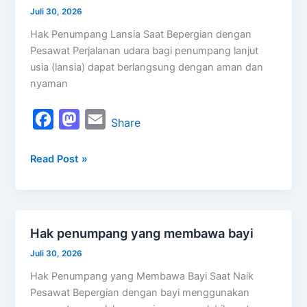
o
o
penumpang
Juli 30, 2026
k
n
lansia
Hak Penumpang Lansia Saat Bepergian dengan
saat
Pesawat Perjalanan udara bagi penumpang lanjut
bepergian
usia (lansia) dapat berlangsung dengan aman dan
nyaman
F
M
E
Share
a
a
m
Read Post »
c
s
a
e
t
i
b
o
l
o
d
Hak penumpang yang membawa bayi
Hak
o
o
penumpang
Juli 30, 2026
k
n
yang
Hak Penumpang yang Membawa Bayi Saat Naik
membawa
Pesawat Bepergian dengan bayi menggunakan
bayi