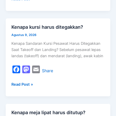
e
t
i
b
o
l
o
d
Kenapa kursi harus ditegakkan?
Kenapa
o
o
kursi
Agustus 9, 2026
k
n
harus
Kenapa Sandaran Kursi Pesawat Harus Ditegakkan
ditegakkan?
Saat Takeoff dan Landing? Sebelum pesawat lepas
landas (takeoff) dan mendarat (landing), awak kabin
F
M
E
Share
a
a
m
Read Post »
c
s
a
e
t
i
b
o
l
o
d
Kenapa meja lipat harus ditutup?
Kenapa