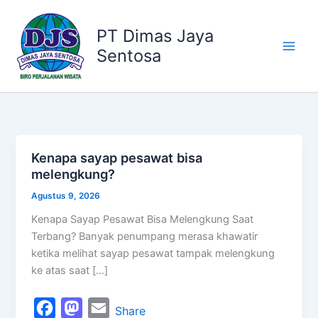
Kategori
Lewati
ke
PT Dimas Jaya
konten
Sentosa
Kenapa sayap pesawat bisa
Kenapa
melengkung?
sayap
pesawat
Agustus 9, 2026
bisa
Kenapa Sayap Pesawat Bisa Melengkung Saat
melengkung?
Terbang? Banyak penumpang merasa khawatir
ketika melihat sayap pesawat tampak melengkung
ke atas saat […]
F
M
E
Share