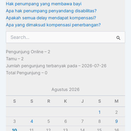
Hak penumpang yang membawa bayi
Apa hak penumpang penyandang disabilitas?
Apakah semua delay mendapat kompensasi?
Apa yang dimaksud kompensasi penerbangan?
Cari
untuk:
Pengunjung Online – 2
Tamu – 2
Jumlah pengunjung terbanyak pada – 2026-07-26
Total Pengunjung – 0
Agustus 2026
S
S
R
K
J
S
M
1
2
3
4
5
6
7
8
9
10
11
12
13
14
15
16