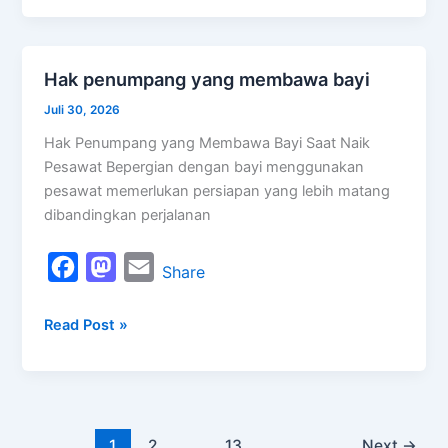
e
t
i
b
o
l
o
d
Hak penumpang yang membawa bayi
Hak
o
o
penumpang
Juli 30, 2026
k
n
yang
Hak Penumpang yang Membawa Bayi Saat Naik
membawa
Pesawat Bepergian dengan bayi menggunakan
bayi
pesawat memerlukan persiapan yang lebih matang
dibandingkan perjalanan
F
M
E
Share
a
a
m
Read Post »
c
s
a
e
t
i
b
o
l
o
d
1
2
…
13
Next
→
o
o