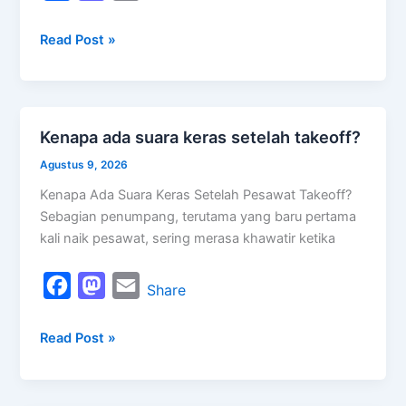
a
a
m
Read Post »
c
s
a
e
t
i
b
o
l
o
d
Kenapa ada suara keras setelah takeoff?
Kenapa
o
o
ada
Agustus 9, 2026
k
n
suara
Kenapa Ada Suara Keras Setelah Pesawat Takeoff?
keras
Sebagian penumpang, terutama yang baru pertama
setelah
kali naik pesawat, sering merasa khawatir ketika
takeoff?
F
M
E
Share
a
a
m
Read Post »
c
s
a
e
t
i
b
o
l