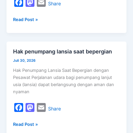
F
M
E
Share
a
a
m
Read Post »
c
s
a
e
t
i
b
o
l
o
d
Hak penumpang lansia saat bepergian
Hak
o
o
penumpang
Juli 30, 2026
k
n
lansia
Hak Penumpang Lansia Saat Bepergian dengan
saat
Pesawat Perjalanan udara bagi penumpang lanjut
bepergian
usia (lansia) dapat berlangsung dengan aman dan
nyaman
F
M
E
Share
a
a
m
Read Post »
c
s
a