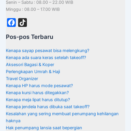
Senin – Sabtu : 08.00 – 22.00 WIB
Minggu : 08.00 – 17.00 WIB
F
T
a
i
Pos-pos Terbaru
c
k
e
T
Kenapa sayap pesawat bisa melengkung?
b
o
Kenapa ada suara keras setelah takeoff?
Aksesori Bagasi & Koper
o
k
Perlengkapan Umrah & Haji
o
Travel Organizer
k
Kenapa HP harus mode pesawat?
Kenapa kursi harus ditegakkan?
Kenapa meja lipat harus ditutup?
Kenapa jendela harus dibuka saat takeoff?
Kesalahan yang sering membuat penumpang kehilangan
haknya
Hak penumpang lansia saat bepergian