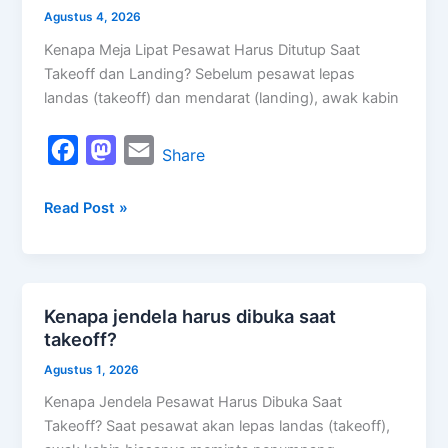
o
o
meja
Agustus 4, 2026
k
n
lipat
Kenapa Meja Lipat Pesawat Harus Ditutup Saat
harus
Takeoff dan Landing? Sebelum pesawat lepas
ditutup?
landas (takeoff) dan mendarat (landing), awak kabin
F
M
E
Share
a
a
m
Read Post »
c
s
a
e
t
i
b
o
l
o
d
Kenapa jendela harus dibuka saat
Kenapa
o
o
takeoff?
jendela
k
n
harus
Agustus 1, 2026
dibuka
Kenapa Jendela Pesawat Harus Dibuka Saat
saat
Takeoff? Saat pesawat akan lepas landas (takeoff),
takeoff?