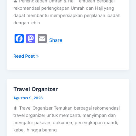
🕋 Perlengkapan Umrah & Haji Temukan berbagai
Haji
rekomendasi perlengkapan Umrah dan Haji yang
dapat membantu mempersiapkan perjalanan ibadah
dengan lebih
F
M
E
Share
a
a
m
Read Post »
c
s
a
e
t
i
b
o
l
o
d
Travel Organizer
Travel
o
o
Organizer
Agustus 9, 2026
k
n
🧳 Travel Organizer Temukan berbagai rekomendasi
travel organizer untuk membantu menyimpan dan
mengatur pakaian, dokumen, perlengkapan mandi,
kabel, hingga barang