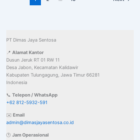
k
n
PT Dimas Jaya Sentosa
📍
Alamat Kantor
Dusun Jeruk RT 01 RW 11
Desa Jabon, Kecamatan Kalidawir
Kabupaten Tulungagung, Jawa Timur 66281
Indonesia
📞
Telepon / WhatsApp
+62 812-5932-591
✉️
Email
admin@dimasjayasentosa.co.id
🕒
Jam Operasional