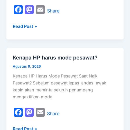
F
M
E
Share
a
a
m
Read Post »
c
s
a
e
t
i
b
o
l
o
d
Kenapa HP harus mode pesawat?
Kenapa
o
o
HP
Agustus 9, 2026
k
n
harus
Kenapa HP Harus Mode Pesawat Saat Naik
mode
Pesawat? Sebelum pesawat lepas landas, awak
pesawat?
kabin akan meminta seluruh penumpang
mengaktifkan mode
F
M
E
Share
a
a
m
Read Post »
c
s
a