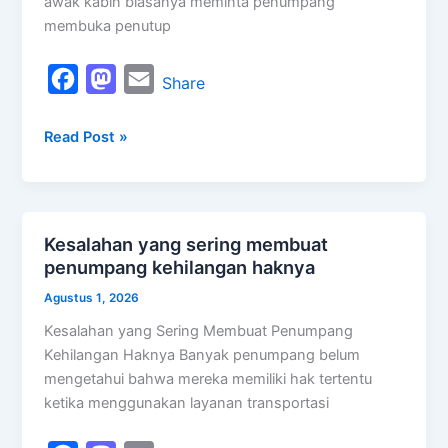
awak kabin biasanya meminta penumpang
membuka penutup
F
M
E
Share
a
a
m
Read Post »
c
s
a
e
t
i
b
o
l
o
d
Kesalahan yang sering membuat
Kesalahan
o
o
penumpang kehilangan haknya
yang
k
n
sering
Agustus 1, 2026
membuat
Kesalahan yang Sering Membuat Penumpang
penumpang
Kehilangan Haknya Banyak penumpang belum
kehilangan
mengetahui bahwa mereka memiliki hak tertentu
haknya
ketika menggunakan layanan transportasi