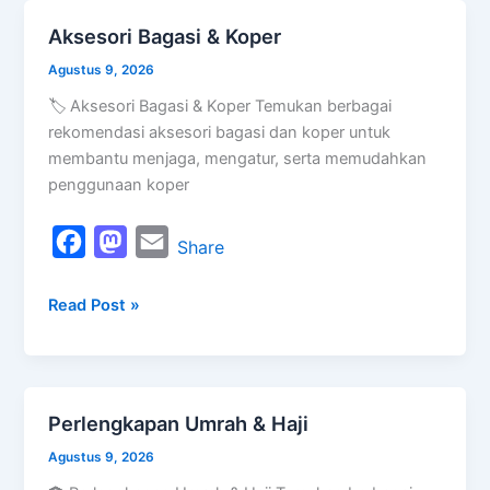
o
d
Aksesori Bagasi & Koper
Aksesori
o
o
Bagasi
Agustus 9, 2026
k
n
&
🏷️ Aksesori Bagasi & Koper Temukan berbagai
Koper
rekomendasi aksesori bagasi dan koper untuk
membantu menjaga, mengatur, serta memudahkan
penggunaan koper
F
M
E
Share
a
a
m
Read Post »
c
s
a
e
t
i
b
o
l
o
d
Perlengkapan Umrah & Haji
Perlengkapan
o
o
Umrah
Agustus 9, 2026
k
n
&