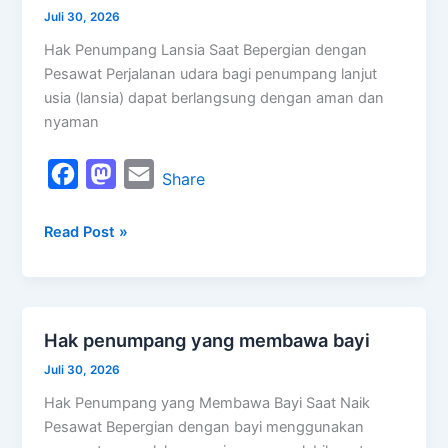
o
o
penumpang
Juli 30, 2026
k
n
lansia
Hak Penumpang Lansia Saat Bepergian dengan
saat
Pesawat Perjalanan udara bagi penumpang lanjut
bepergian
usia (lansia) dapat berlangsung dengan aman dan
nyaman
F
M
E
Share
a
a
m
Read Post »
c
s
a
e
t
i
b
o
l
o
d
Hak penumpang yang membawa bayi
Hak
o
o
penumpang
Juli 30, 2026
k
n
yang
Hak Penumpang yang Membawa Bayi Saat Naik
membawa
Pesawat Bepergian dengan bayi menggunakan
bayi