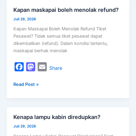
o
d
Kapan maskapai boleh menolak refund?
Kapan
o
o
maskapai
Juli 29, 2026
k
n
boleh
Kapan Maskapai Boleh Menolak Refund Tiket
menolak
Pesawat? Tidak semua tiket pesawat dapat
refund?
dikembalikan (refund). Dalam kondisi tertentu,
maskapai berhak menolak
F
M
E
Share
a
a
m
Read Post »
c
s
a
e
t
i
b
o
l
o
d
Kenapa lampu kabin diredupkan?
Kenapa
o
o
lampu
Juli 29, 2026
k
n
kabin