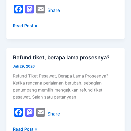
gate?
F
M
E
Share
a
a
m
Read Post »
c
s
a
e
t
i
b
o
l
o
d
Refund tiket, berapa lama prosesnya?
Refund
o
o
tiket,
Juli 29, 2026
k
n
berapa
Refund Tiket Pesawat, Berapa Lama Prosesnya?
lama
Ketika rencana perjalanan berubah, sebagian
prosesnya?
penumpang memilih mengajukan refund tiket
pesawat. Salah satu pertanyaan
F
M
E
Share
a
a
m
Read Post »
c
s
a