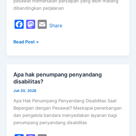
pesawat memerlukan persiapan yang lebih matang
dibandingkan perjalanan
F
M
E
Share
a
a
m
Read Post »
c
s
a
e
t
i
b
o
l
o
d
Apa hak penumpang penyandang
Apa
o
o
disabilitas?
hak
k
n
penumpang
Juli 30, 2026
penyandang
Apa Hak Penumpang Penyandang Disabilitas Saat
disabilitas?
Bepergian dengan Pesawat? Maskapai penerbangan
dan pengelola bandara menyediakan layanan bagi
penumpang penyandang disabilitas