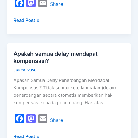
F
M
E
Share
a
a
m
Read Post »
c
s
a
e
t
i
b
o
l
o
d
Apakah semua delay mendapat
Apakah
o
o
kompensasi?
semua
k
n
delay
Juli 29, 2026
mendapat
Apakah Semua Delay Penerbangan Mendapat
kompensasi?
Kompensasi? Tidak semua keterlambatan (delay)
penerbangan secara otomatis memberikan hak
kompensasi kepada penumpang. Hak atas
F
M
E
Share
a
a
m
Read Post »
c
s
a