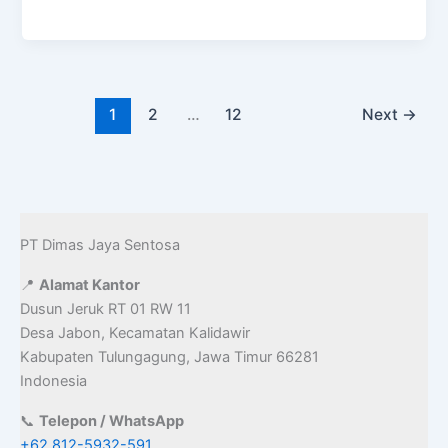
e
t
i
b
o
l
o
d
1
2
…
12
Next
→
o
o
k
n
PT Dimas Jaya Sentosa
📍
Alamat Kantor
Dusun Jeruk RT 01 RW 11
Desa Jabon, Kecamatan Kalidawir
Kabupaten Tulungagung, Jawa Timur 66281
Indonesia
📞
Telepon / WhatsApp
+62 812-5932-591