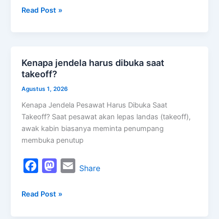
Read Post »
c
s
a
e
t
i
b
o
l
o
d
Kenapa jendela harus dibuka saat
Kenapa
o
o
takeoff?
jendela
k
n
harus
Agustus 1, 2026
dibuka
Kenapa Jendela Pesawat Harus Dibuka Saat
saat
Takeoff? Saat pesawat akan lepas landas (takeoff),
takeoff?
awak kabin biasanya meminta penumpang
membuka penutup
F
M
E
Share
a
a
m
Read Post »
c
s
a
e
t
i