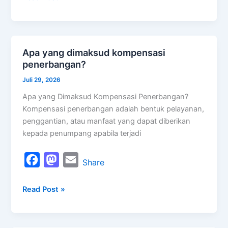
e
t
i
b
o
l
o
d
Apa yang dimaksud kompensasi
Apa
o
o
penerbangan?
yang
k
n
dimaksud
Juli 29, 2026
kompensasi
Apa yang Dimaksud Kompensasi Penerbangan?
penerbangan?
Kompensasi penerbangan adalah bentuk pelayanan,
penggantian, atau manfaat yang dapat diberikan
kepada penumpang apabila terjadi
F
M
E
Share
a
a
m
Read Post »
c
s
a
e
t
i
b
o
l