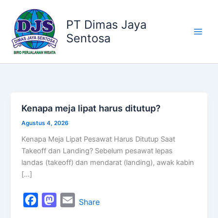
Kategori
Lewati
ke
PT Dimas Jaya
konten
Sentosa
Kenapa meja lipat harus ditutup?
Kenapa
meja
Agustus 4, 2026
lipat
Kenapa Meja Lipat Pesawat Harus Ditutup Saat
harus
Takeoff dan Landing? Sebelum pesawat lepas
ditutup?
landas (takeoff) dan mendarat (landing), awak kabin
[…]
F
M
E
Share
a
a
m