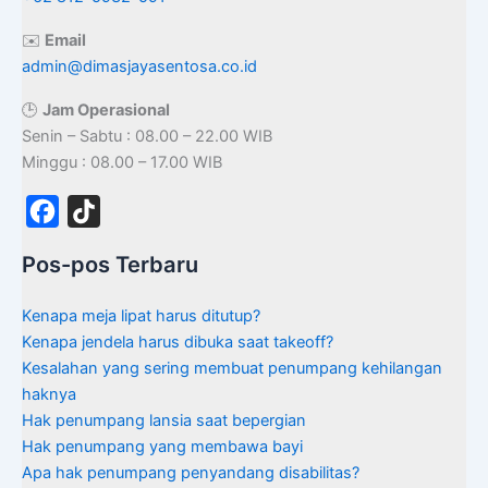
✉️
Email
admin@dimasjayasentosa.co.id
🕒
Jam Operasional
Senin – Sabtu : 08.00 – 22.00 WIB
Minggu : 08.00 – 17.00 WIB
F
T
a
i
Pos-pos Terbaru
c
k
e
T
Kenapa meja lipat harus ditutup?
b
o
Kenapa jendela harus dibuka saat takeoff?
Kesalahan yang sering membuat penumpang kehilangan
o
k
haknya
o
Hak penumpang lansia saat bepergian
k
Hak penumpang yang membawa bayi
Apa hak penumpang penyandang disabilitas?