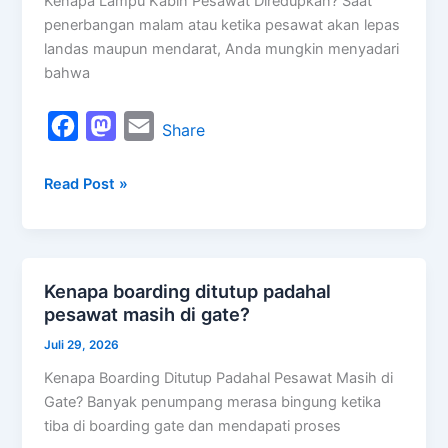
Kenapa Lampu Kabin Pesawat Diredupkan? Saat
diredupkan?
penerbangan malam atau ketika pesawat akan lepas
landas maupun mendarat, Anda mungkin menyadari
bahwa
F
M
E
Share
a
a
m
Read Post »
c
s
a
e
t
i
b
o
l
o
d
Kenapa boarding ditutup padahal
Kenapa
o
o
pesawat masih di gate?
boarding
k
n
ditutup
Juli 29, 2026
padahal
Kenapa Boarding Ditutup Padahal Pesawat Masih di
pesawat
Gate? Banyak penumpang merasa bingung ketika
masih
tiba di boarding gate dan mendapati proses
di