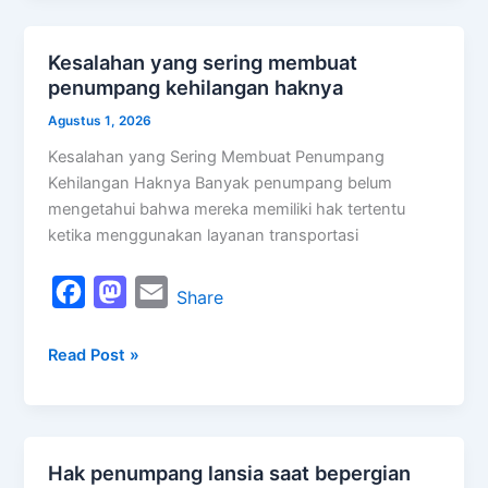
b
o
l
o
d
Kesalahan yang sering membuat
Kesalahan
o
o
penumpang kehilangan haknya
yang
k
n
sering
Agustus 1, 2026
membuat
Kesalahan yang Sering Membuat Penumpang
penumpang
Kehilangan Haknya Banyak penumpang belum
kehilangan
mengetahui bahwa mereka memiliki hak tertentu
haknya
ketika menggunakan layanan transportasi
F
M
E
Share
a
a
m
Read Post »
c
s
a
e
t
i
b
o
l
o
d
Hak penumpang lansia saat bepergian
Hak